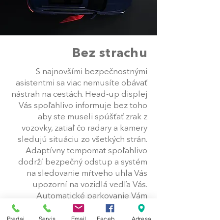
Bez strachu
S najnovšími bezpečnostnými
asistentmi sa viac nemusíte obávať
nástrah na cestách. Head-up displej
Vás spoľahlivo informuje bez toho
aby ste museli spúšťať zrak z
vozovky, zatiaľ čo radary a kamery
sledujú situáciu zo všetkých strán.
Adaptívny tempomat spoľahlivo
dodrží bezpečný odstup a systém
na sledovanie mŕtveho uhla Vás
upozorní na vozidlá vedľa Vás.
Automatické parkovanie Vám
pomôže zaparkovať aj na tých
najužších miestach.
Predaj
Servis
Email
Facebook
Adresa