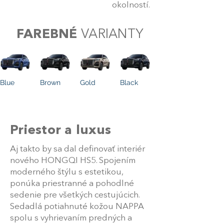
okolností.
FAREBNÉ
VARIANTY
Blue
Brown
Gold
Black
Priestor a luxus
Aj takto by sa dal definovať interiér
nového HONGQI HS5. Spojením
moderného štýlu s estetikou,
ponúka priestranné a pohodlné
sedenie pre všetkých cestujúcich.
Sedadlá potiahnuté kožou NAPPA
spolu s vyhrievaním predných a