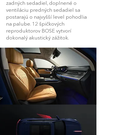
zadných sedadiel, doplnené o
ventiláciu predných sedadiel sa
postarajú o najvyšší level pohodlia
na palube. 12 špičkových
reproduktorov BOSE vytvorí
dokonalý akustický zážitok.