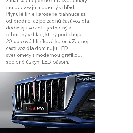
zatiaľ čo elegantné LED svetlomety
mu dodávajú moderný vzhľad.
Plynulé línie karosérie, tiahnuce sa
od prednej až po zadnú časť vozidla
dodávajú vozidlu jednotný a
robustný vzhľad, ktorý podtrhujú
20-palcové hliníkové kolesá. Zadnej
časti vozidla dominujú LED
svetlomety s modernou grafikou,
spojené úzkym LED pásom.