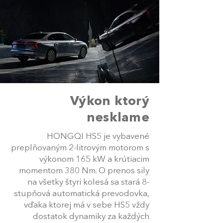
Výkon ktorý
nesklame
HONGQI HS5 je vybavené
preplňovaným 2-litrovým motorom s
výkonom 165 kW a krútiacim
momentom 380 Nm. O prenos sily
na všetky štyri kolesá sa stará 8-
stupňová automatická prevodovka,
vďaka ktorej má v sebe HS5 vždy
dostatok dynamiky za každých