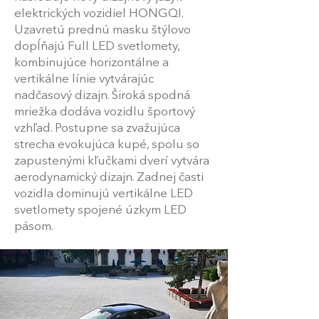
elektrických vozidiel HONGQI.
Uzavretú prednú masku štýlovo
dopĺňajú Full LED svetlomety,
kombinujúce horizontálne a
vertikálne línie vytvárajúc
nadčasový dizajn. Široká spodná
mriežka dodáva vozidlu športový
vzhľad. Postupne sa zvažujúca
strecha evokujúca kupé, spolu so
zapustenými kľučkami dverí vytvára
aerodynamický dizajn. Zadnej časti
vozidla dominujú vertikálne LED
svetlomety spojené úzkym LED
pásom.