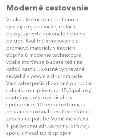
Moderné cestovanie
Vďaka elektrickému pohonu a
vynikajúcej akustickej izolácii
poskytuje EH7 dokonalé ticho na
palube. Kvalitné spracovanie a
prémiové materiály v interiéri
dopĺňajú moderné technológie
vďaka ktorým sa budete tešiť na
každú cestu. Luxusné vyhrievané
sedadlá v prvom a druhom rade
Vám zabezpečia dokonalé pohodlie
s dostatkom priestoru. 15,5-palcový
centrálny dotykový displej v
spolupráci s 10 reproduktormi, sa
postará a dokonalú multimediálnu
zábavu na palube. Vodič má vďaka
6-palcovému združenému prístroju
spolu s Head-up displejom