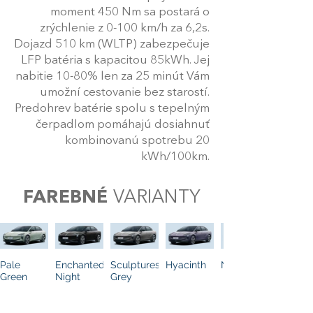
moment 450 Nm sa postará o
zrýchlenie z 0-100 km/h za 6,2s.
Dojazd 510 km (WLTP) zabezpečuje
LFP batéria s kapacitou 85kWh. Jej
nabitie 10-80% len za 25 minút Vám
umožní cestovanie bez starostí.
Predohrev batérie spolu s tepelným
čerpadlom pomáhajú dosiahnuť
kombinovanú spotrebu 20
kWh/100km.
FAREBNÉ
VARIANTY
Pale
Enchanted
Sculpturesque
Hyacinth
Nival Line
Green
Night
Grey