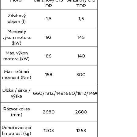
benzínový C15
benzínový C15
DR
TDR
Zdvihový
1,5
1,5
objem (l)
Menovitý
92
145
výkon motora
(kW)
Max. výkon
86
140
motora (kW)
Max. krútiaci
158
300
moment (Nm)
Dĺžka / šírka /
4660/1812/1490
4660/1812/1490
výška
Rázvor kolies
2680
2680
(mm)
Pohotovostná
1203
1253
hmotnosť (kg)