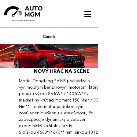
Cenník
NOVÝ HRÁČ NA SCÉNE
Model Dongfeng SHINE prichádza s
výnimočným benzínovým motorom, ktorý
ponúka výkon 86 kW* / 140 kW** a
maximálny krútiaci moment 158 Nm* / 300
Nm**. Tento motor je dokonalým
zosúladením výkonu a efektívnosti, čo
zabezpečuje dynamický a zároveň
ekonomický zážitok z jazdy.
S dĺžkou 4660*/4670** mm, šírkou 1812