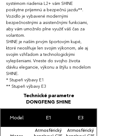
systémom riadenia L2+ vám SHINE
poskytne príjemnú a bezpečnú jazdu**.
Vozidlo je vybavené modernými
bezpečnostnými a asistenčnými funkciami,
aby vám umožnilo plne využiť váš čas za
volantom.
SHINE je naším prvým športovým kupé,
ktoré neoslňuje len svojim výkonom, ale aj
svojím vzhľadom a technologickými
vylepšeniami. Vneste do svojho života
dávku elegancie, výkonu a štýlu s modelom
SHINE.
* Stupeň výbavy E1
** Stupeň výbavy E3
Technické parametre
DONGFENG SHINE
Model
E1
E3
Atmosférický
Atmosférický
Motor