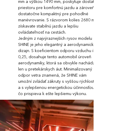
mm a výškou 1490 mm, poskytuje dostatok
priestoru pre komfortnú jazdu a zároveň je
dostatočne kompaktný pre pohodlné
manévrovanie. S rázvorom kolies 2680 mm
získavate stabilnú jazdu a lepšiu
ovládateľnosť na cestách.
Jedným z najvýraznejších rysov modelu
SHINE je jeho elegantný a aerodynamický
dizajn. S koeficientom odporu vzduchu iba
0,25, dosahuje tento automobil úroveň
aerodynamiky, ktorá sa obvykle nachádza
len u pretekárskych áut. Minimalizovaný
odpor vetra znamená, že SHINE vám
umožní zvládať zákruty s vyššou rýchlosťou
a s vylepšenou energetickou účinnosťou,
čo prispieva k ešte lepšiemu výkonu.